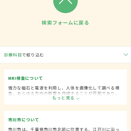
検索フォームに戻る
診療科目
で絞り込む
MRI検査について
強力な磁石と電波を利用し、人体を画像化して調べる検
査。あらゆる方向の断面を作成することが可能であり、
もっと見る
さまざまな病気の状態、大きさ、形などを見ることがで
きる。Ｘ線を使用しないため、被ばくの心配がない。単
にMRとも呼ばれる。
市川市について
市川市は、千葉県市川市北部に位置する、江戸川に沿っ