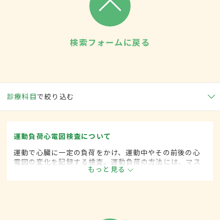
検索フォームに戻る
診療科目
で絞り込む
運動負荷心電図検査について
運動で心臓に一定の負荷をかけ、運動中やその前後の心
電図の変化を記録する検査。運動負荷の方法には、マス
もっと見る
ター法（階段昇降）、トレッドミル法（ベルトコンベア
歩行）、エルゴメーター法（自転車こぎ）などがある。