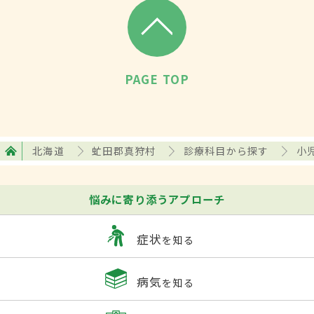
PAGE TOP
北海道
虻田郡真狩村
診療科目から探す
小
悩みに寄り添うアプローチ
症状
を知る
病気
を知る