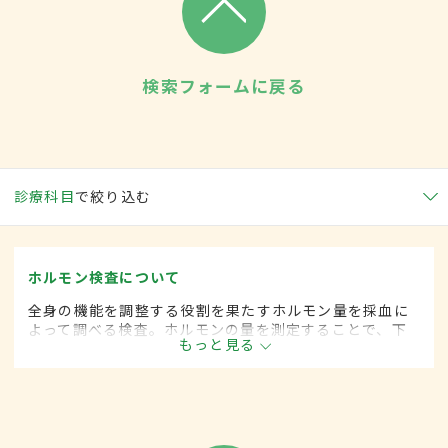
検索フォームに戻る
診療科目
で絞り込む
ホルモン検査について
全身の機能を調整する役割を果たすホルモン量を採血に
よって調べる検査。ホルモンの量を測定することで、下
もっと見る
垂体や甲状腺、副腎などホルモンを分泌する臓器や、ホ
ルモンが作用する臓器の異常を把握することができる。
ホルモンの種類によっては唾液や尿を使用することもあ
る。