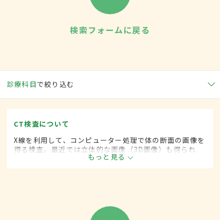
検索フォームに戻る
診療科目
で絞り込む
CT検査について
X線を利用して、コンピューター処理で体の断面の画像を
得る検査。最近では立体的な画像（3D画像）も得られ
もっと見る
る。造影剤を使用しない「単純CT」と造影剤を使用する
「造影CT」の２種類がある。