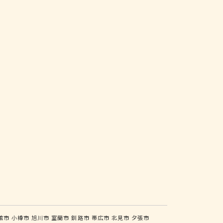
館市
小樽市
旭川市
室蘭市
釧路市
帯広市
北見市
夕張市