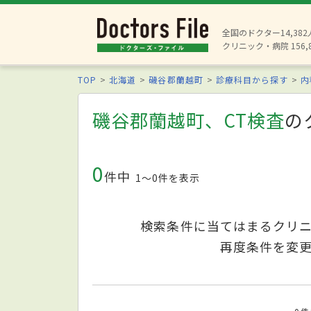
全国のドクター14,38
クリニック・病院 156,
TOP
北海道
磯谷郡蘭越町
診療科目から探す
内
磯谷郡蘭越町、CT検査
の
0
件中
1〜0件を表示
検索条件に当てはまるクリ
再度条件を変