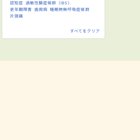
認知症
過敏性腸症候群（IBS）
更年期障害
歯周病
睡眠時無呼吸症候群
片頭痛
すべてをクリア