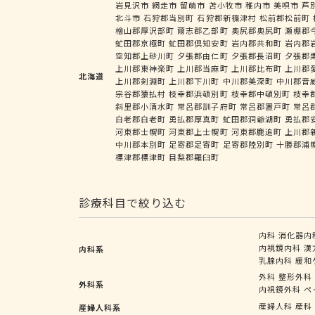
岩見沢市
網走市
留萌市
苫小牧市
稚内市
美唄市
芦
北斗市
石狩郡当別町
石狩郡新篠津村
松前郡松前町
檜山郡厚沢部町
爾志郡乙部町
奥尻郡奥尻町
瀬棚郡
虻田郡京極町
虻田郡倶知安町
岩内郡共和町
岩内郡
空知郡上砂川町
夕張郡由仁町
夕張郡長沼町
夕張郡
上川郡東神楽町
上川郡当麻町
上川郡比布町
上川郡
北海道
上川郡剣淵町
上川郡下川町
中川郡美深町
中川郡音
宗谷郡猿払村
枝幸郡浜頓別町
枝幸郡中頓別町
枝幸
斜里郡小清水町
常呂郡訓子府町
常呂郡置戸町
常呂
白老郡白老町
勇払郡厚真町
虻田郡洞爺湖町
勇払郡
河東郡士幌町
河東郡上士幌町
河東郡鹿追町
上川郡
中川郡本別町
足寄郡足寄町
足寄郡陸別町
十勝郡浦
標津郡標津町
目梨郡羅臼町
診療科目で絞り込む
内科
消化器内
内視鏡内科
漢
内科系
乳腺内科
緩和
外科
整形外科
外科系
内視鏡外科
ペ
産婦人科
産科
産婦人科系