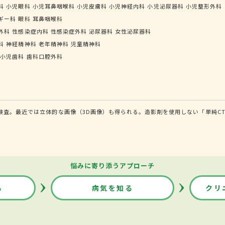
科
小児眼科
小児耳鼻咽喉科
小児皮膚科
小児神経内科
小児泌尿器科
小児整形外科
ギー科
眼科
耳鼻咽喉科
外科
性感染症内科
性感染症外科
泌尿器科
女性泌尿器科
科
神経精神科
老年精神科
児童精神科
小児歯科
歯科口腔外科
検査。最近では立体的な画像（3D画像）も得られる。造影剤を使用しない「単純C
悩みに寄り添うアプローチ
る
病気を知る
クリ