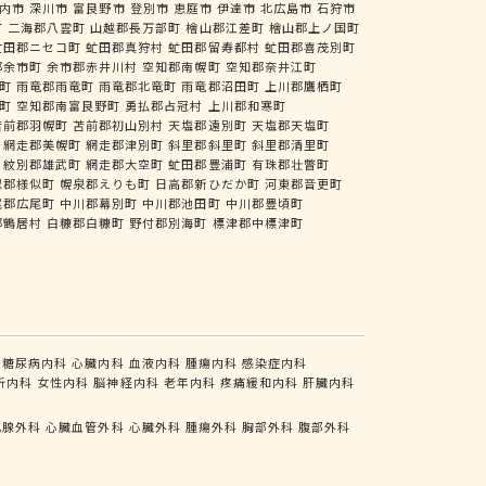
内市
深川市
富良野市
登別市
恵庭市
伊達市
北広島市
石狩市
町
二海郡八雲町
山越郡長万部町
檜山郡江差町
檜山郡上ノ国町
虻田郡ニセコ町
虻田郡真狩村
虻田郡留寿都村
虻田郡喜茂別町
郡余市町
余市郡赤井川村
空知郡南幌町
空知郡奈井江町
町
雨竜郡雨竜町
雨竜郡北竜町
雨竜郡沼田町
上川郡鷹栖町
町
空知郡南富良野町
勇払郡占冠村
上川郡和寒町
苫前郡羽幌町
苫前郡初山別村
天塩郡遠別町
天塩郡天塩町
網走郡美幌町
網走郡津別町
斜里郡斜里町
斜里郡清里町
紋別郡雄武町
網走郡大空町
虻田郡豊浦町
有珠郡壮瞥町
似郡様似町
幌泉郡えりも町
日高郡新ひだか町
河東郡音更町
尾郡広尾町
中川郡幕別町
中川郡池田町
中川郡豊頃町
郡鶴居村
白糠郡白糠町
野付郡別海町
標津郡中標津町
糖尿病内科
心臓内科
血液内科
腫瘍内科
感染症内科
析内科
女性内科
脳神経内科
老年内科
疼痛緩和内科
肝臓内科
乳腺外科
心臓血管外科
心臓外科
腫瘍外科
胸部外科
腹部外科