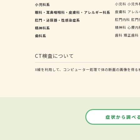
小児科
小児外
小児科系
皮膚科
アレル
眼科・耳鼻咽喉科・皮膚科・アレルギー科系
肛門内科
肛門
肛門・泌尿器・性感染症系
精神科
心療内
精神科系
歯科
矯正歯科
歯科系
CT検査について
X線を利用して、コンピューター処理で体の断面の画像を得る
症状から調べ