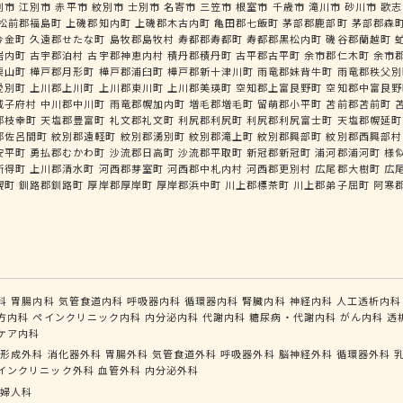
別市
江別市
赤平市
紋別市
士別市
名寄市
三笠市
根室市
千歳市
滝川市
砂川市
歌志
松前郡福島町
上磯郡知内町
上磯郡木古内町
亀田郡七飯町
茅部郡鹿部町
茅部郡森
今金町
久遠郡せたな町
島牧郡島牧村
寿都郡寿都町
寿都郡黒松内町
磯谷郡蘭越町
岩内町
古宇郡泊村
古宇郡神恵内村
積丹郡積丹町
古平郡古平町
余市郡仁木町
余市
栗山町
樺戸郡月形町
樺戸郡浦臼町
樺戸郡新十津川町
雨竜郡妹背牛町
雨竜郡秩父別
愛別町
上川郡上川町
上川郡東川町
上川郡美瑛町
空知郡上富良野町
空知郡中富良野
威子府村
中川郡中川町
雨竜郡幌加内町
増毛郡増毛町
留萌郡小平町
苫前郡苫前町
郡枝幸町
天塩郡豊富町
礼文郡礼文町
利尻郡利尻町
利尻郡利尻富士町
天塩郡幌延町
郡佐呂間町
紋別郡遠軽町
紋別郡湧別町
紋別郡滝上町
紋別郡興部町
紋別郡西興部村
安平町
勇払郡むかわ町
沙流郡日高町
沙流郡平取町
新冠郡新冠町
浦河郡浦河町
様
新得町
上川郡清水町
河西郡芽室町
河西郡中札内村
河西郡更別村
広尾郡大樹町
広
幌町
釧路郡釧路町
厚岸郡厚岸町
厚岸郡浜中町
川上郡標茶町
川上郡弟子屈町
阿寒
科
胃腸内科
気管食道内科
呼吸器内科
循環器内科
腎臓内科
神経内科
人工透析内科
方内科
ペインクリニック内科
内分泌内科
代謝内科
糖尿病・代謝内科
がん内科
透
ケア内科
形成外科
消化器外科
胃腸外科
気管食道外科
呼吸器外科
脳神経外科
循環器外科
インクリニック外科
血管外科
内分泌外科
婦人科