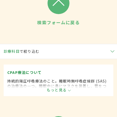
検索フォームに戻る
診療科目
で絞り込む
CPAP療法について
持続的陽圧呼吸療法のこと。睡眠時無呼吸症候群 (SAS)
の治療法の一つ。睡眠中に鼻にマスクを装着し、管をつ
もっと見る
ないだ専用の機械から空気を送り気道を広げて睡眠中の
無呼吸を防止する。CPAP装置を医療機関からレンタルし
て使用するのが一般的。