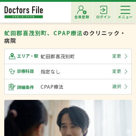
会員登録
ログイン
メニュー
虻田郡喜茂別町、CPAP療法
のクリニック・
病院
虻田郡喜茂別町
変更
エリア・駅
診療科目
指定なし
変更
CPAP療法
選択
詳細条件