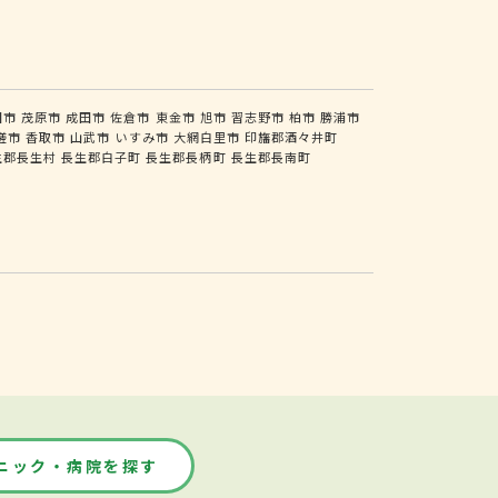
田市
茂原市
成田市
佐倉市
東金市
旭市
習志野市
柏市
勝浦市
瑳市
香取市
山武市
いすみ市
大網白里市
印旛郡酒々井町
生郡長生村
長生郡白子町
長生郡長柄町
長生郡長南町
ニック・病院を探す