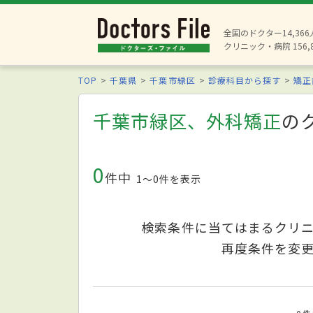
全国のドクター14,36
クリニック・病院 156,
TOP
千葉県
千葉市緑区
診療科目から探す
矯正
千葉市緑区、外科矯正
の
0
件中
1〜0件を表示
検索条件に当てはまるクリ
再度条件を変