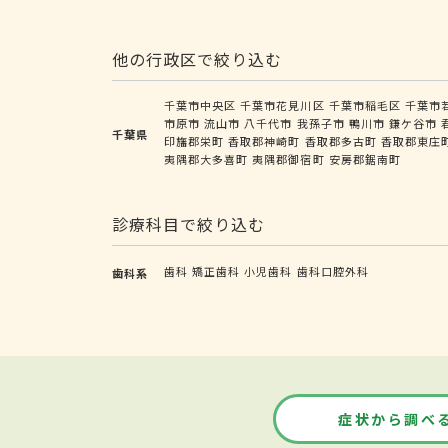
他の行政区で絞り込む
千葉市中央区
千葉市花見川区
千葉市稲毛区
千葉市
市原市
流山市
八千代市
我孫子市
鴨川市
鎌ケ谷市
千葉県
印旛郡栄町
香取郡神崎町
香取郡多古町
香取郡東庄
夷隅郡大多喜町
夷隅郡御宿町
安房郡鋸南町
診療科目で絞り込む
歯科
矯正歯科
小児歯科
歯科口腔外科
歯科系
症状から調べ