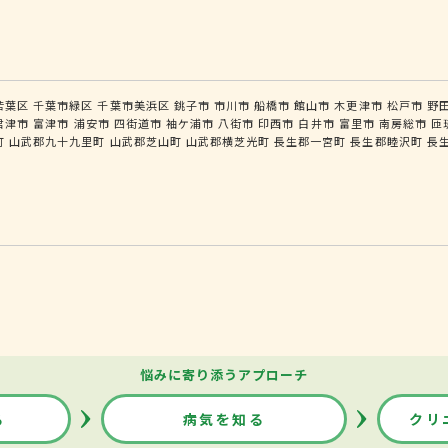
若葉区
千葉市緑区
千葉市美浜区
銚子市
市川市
船橋市
館山市
木更津市
松戸市
野
君津市
富津市
浦安市
四街道市
袖ケ浦市
八街市
印西市
白井市
富里市
南房総市
匝
町
山武郡九十九里町
山武郡芝山町
山武郡横芝光町
長生郡一宮町
長生郡睦沢町
長
悩みに寄り添うアプローチ
る
病気を知る
クリ