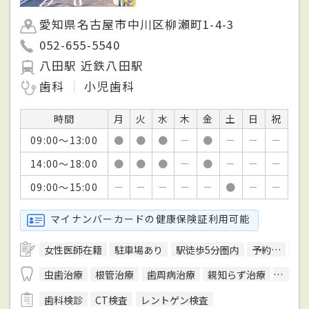
愛知県名古屋市中川区柳瀬町1-4-3
052-655-5540
八田駅 近鉄八田駅
歯科
小児歯科
時間
月
火
水
木
金
土
日
祝
09:00～13:00
●
●
●
－
●
－
－
－
14:00～18:00
●
●
●
－
●
－
－
－
09:00～15:00
－
－
－
－
－
●
－
－
マイナンバーカードの健康保険証利用可能
女性医師在籍
駐車場あり
駅徒歩5分圏内
予約可
ク
虫歯治療
根管治療
歯周病治療
親知らず治療
顎関節
歯科検診
CT検査
レントゲン検査