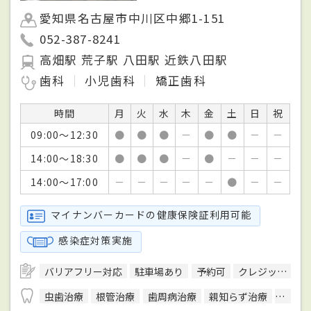
愛知県名古屋市中川区中郷1-151
052-387-8241
高畑駅 荒子駅 八田駅 近鉄八田駅
歯科
小児歯科
矯正歯科
時間
月
火
水
木
金
土
日
祝
09:00～12:30
●
●
●
－
●
●
－
－
14:00～18:30
●
●
●
－
●
－
－
－
14:00～17:00
－
－
－
－
－
●
－
－
マイナンバーカードの健康保険証利用可能
感染症対策実施
バリアフリー対応
駐車場あり
予約可
クレジットカード対応
虫歯治療
根管治療
歯周病治療
親知らず治療
顎関節