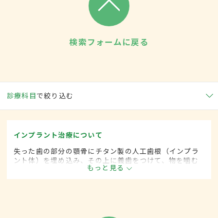
検索フォームに戻る
診療科目
で絞り込む
インプラント治療について
失った歯の部分の顎骨にチタン製の人工歯根（インプラ
ント体）を埋め込み、その上に義歯をつけて、物を噛む
もっと見る
機能や見た目を回復させる方法。1本の歯がなくなった場
合から全部の歯がなくなった場合まで適用できる。