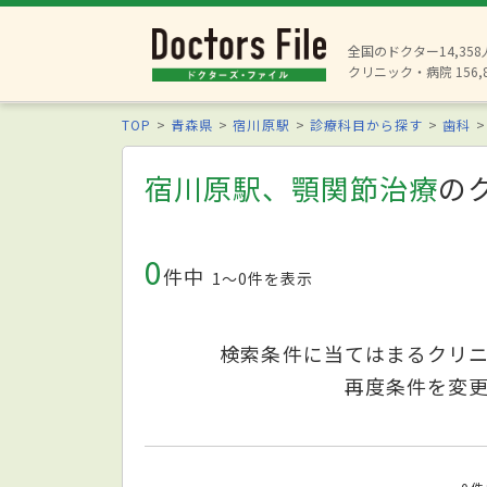
全国のドクター14,35
クリニック・病院 156,
TOP
青森県
宿川原駅
診療科目から探す
歯科
宿川原駅、顎関節治療
の
0
件中
1〜0件を表示
検索条件に当てはまるクリ
再度条件を変