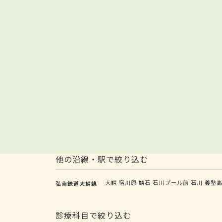
他の沿線・駅で絞り込む
大鰐
宿川原
鯖石
石川プール前
石川
義塾
弘南鉄道大鰐線
診療科目で絞り込む