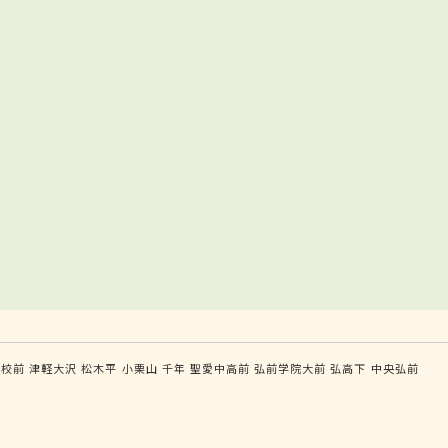
高校前
津軽大沢
松木平
小栗山
千年
聖愛中高前
弘前学院大前
弘高下
中央弘前