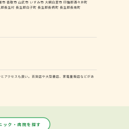
瑳市
香取市
山武市
いすみ市
大網白里市
印旛郡酒々井町
生郡長生村
長生郡白子町
長生郡長柄町
長生郡長南町
分とアクセスも良い。百貨店や大型書店、家電量販店などがあ
ニック・病院を探す