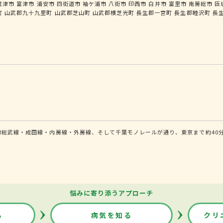
君津市
富津市
浦安市
四街道市
袖ケ浦市
八街市
印西市
白井市
富里市
南房総市
匝
町
山武郡九十九里町
山武郡芝山町
山武郡横芝光町
長生郡一宮町
長生郡睦沢町
長
R総武線・成田線・内房線・外房線、そして千葉モノレールが通り、東京まで約40
悩みに寄り添うアプローチ
る
病気を知る
クリ