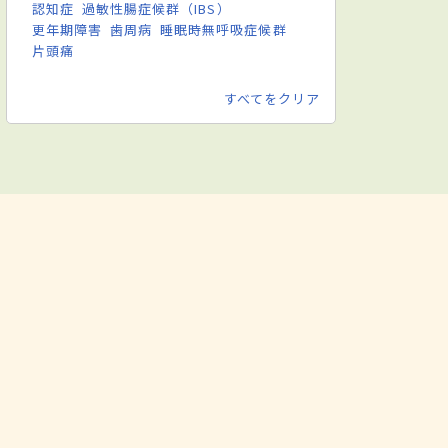
認知症
過敏性腸症候群（IBS）
更年期障害
歯周病
睡眠時無呼吸症候群
片頭痛
すべてをクリア