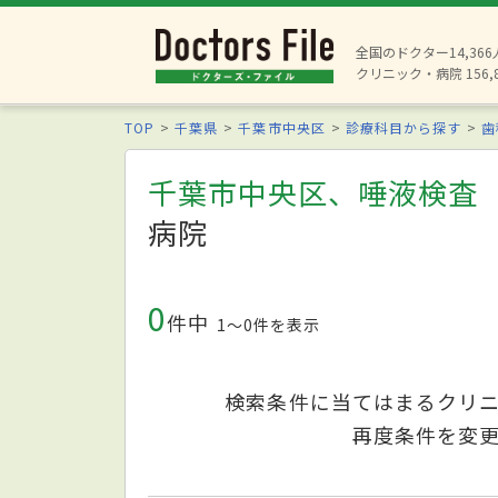
全国のドクター14,36
クリニック・病院 156,
TOP
千葉県
千葉市中央区
診療科目から探す
歯
千葉市中央区、唾液検査
病院
0
件中
1〜0件を表示
検索条件に当てはまるクリ
再度条件を変