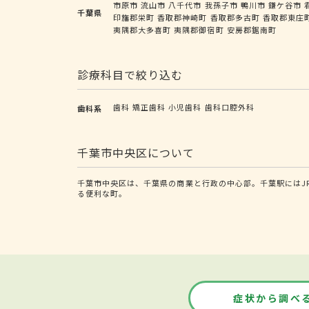
市原市
流山市
八千代市
我孫子市
鴨川市
鎌ケ谷市
千葉県
印旛郡栄町
香取郡神崎町
香取郡多古町
香取郡東庄
夷隅郡大多喜町
夷隅郡御宿町
安房郡鋸南町
診療科目で絞り込む
歯科
矯正歯科
小児歯科
歯科口腔外科
歯科系
千葉市中央区について
千葉市中央区は、千葉県の商業と行政の中心部。千葉駅にはJ
る便利な町。
症状から調べ