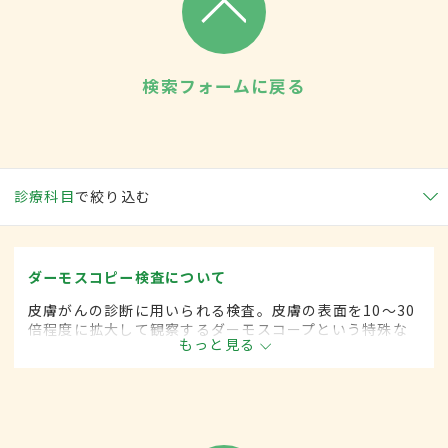
検索フォームに戻る
診療科目
で絞り込む
ダーモスコピー検査について
皮膚がんの診断に用いられる検査。皮膚の表面を10～30
倍程度に拡大して観察するダーモスコープという特殊な
もっと見る
ルーペを使い、皮膚にできた腫瘍やほくろが良性か悪性
かを判別する。肉眼では判別しにくい皮膚病変（メラ
ノーマなど）の診断に役立つ。