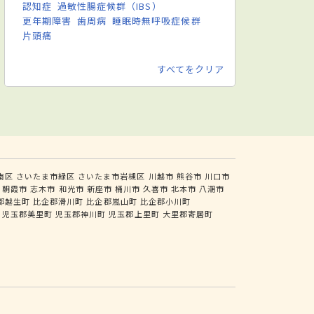
認知症
過敏性腸症候群（IBS）
更年期障害
歯周病
睡眠時無呼吸症候群
片頭痛
すべてをクリア
南区
さいたま市緑区
さいたま市岩槻区
川越市
熊谷市
川口市
朝霞市
志木市
和光市
新座市
桶川市
久喜市
北本市
八潮市
郡越生町
比企郡滑川町
比企郡嵐山町
比企郡小川町
児玉郡美里町
児玉郡神川町
児玉郡上里町
大里郡寄居町