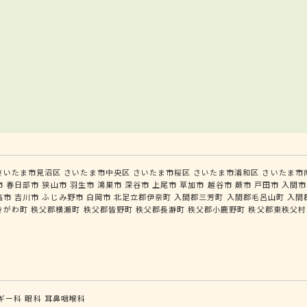
さいたま市見沼区
さいたま市中央区
さいたま市桜区
さいたま市浦和区
さいたま市
市
春日部市
狭山市
羽生市
鴻巣市
深谷市
上尾市
草加市
越谷市
蕨市
戸田市
入間市
高市
吉川市
ふじみ野市
白岡市
北足立郡伊奈町
入間郡三芳町
入間郡毛呂山町
入間
きがわ町
秩父郡横瀬町
秩父郡皆野町
秩父郡長瀞町
秩父郡小鹿野町
秩父郡東秩父村
ギー科
眼科
耳鼻咽喉科