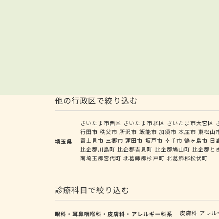
他の行政区で絞り込む
さいたま市西区
さいたま市北区
さいたま市大宮区
行田市
秩父市
所沢市
飯能市
加須市
本庄市
東松山
富士見市
三郷市
蓮田市
坂戸市
幸手市
鶴ヶ島市
日
埼玉県
比企郡川島町
比企郡吉見町
比企郡鳩山町
比企郡と
南埼玉郡宮代町
北葛飾郡杉戸町
北葛飾郡松伏町
診療科目で絞り込む
皮膚科
アレル
眼科・耳鼻咽喉科・皮膚科・アレルギー科系