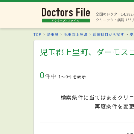
全国のドクター14,38
クリニック・病院 156,
TOP
埼玉県
児玉郡上里町
診療科目から探す
皮
児玉郡上里町、ダーモス
0
件中
1〜0件を表示
検索条件に当てはまるクリ
再度条件を変