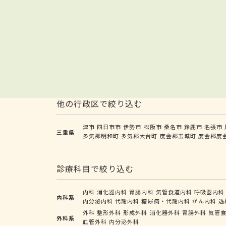
他の行政区で絞り込む
津市
四日市市
伊勢市
松阪市
桑名市
鈴鹿市
名張市
三重県
多気郡明和町
多気郡大台町
度会郡玉城町
度会郡度
診療科目で絞り込む
内科
消化器内科
胃腸内科
気管食道内科
呼吸器内科
内科系
内分泌内科
代謝内科
糖尿病・代謝内科
がん内科
透
外科
整形外科
形成外科
消化器外科
胃腸外科
気管
外科系
血管外科
内分泌外科