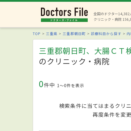
全国のドクター14,38
クリニック・病院 156,
TOP
三重県
三重郡朝日町
診療科目から探す
内
三重郡朝日町、大腸ＣＴ検
のクリニック・病院
0
件中
1〜0件を表示
検索条件に当てはまるクリ
再度条件を変