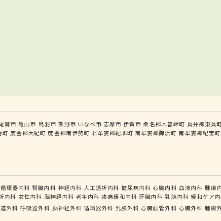
尾鷲市
亀山市
鳥羽市
熊野市
いなべ市
志摩市
伊賀市
桑名郡木曽岬町
員弁郡東員
会町
度会郡大紀町
度会郡南伊勢町
北牟婁郡紀北町
南牟婁郡御浜町
南牟婁郡紀宝町
循環器内科
腎臓内科
神経内科
人工透析内科
糖尿病内科
心臓内科
血液内科
腫瘍
析内科
女性内科
脳神経内科
老年内科
疼痛緩和内科
肝臓内科
乳腺内科
緩和ケア内
食道外科
呼吸器外科
脳神経外科
循環器外科
乳腺外科
心臓血管外科
心臓外科
腫瘍