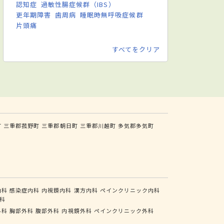
認知症
過敏性腸症候群（IBS）
更年期障害
歯周病
睡眠時無呼吸症候群
片頭痛
すべてをクリア
町
三重郡菰野町
三重郡朝日町
三重郡川越町
多気郡多気町
内科
感染症内科
内視鏡内科
漢方内科
ペインクリニック内科
科
外科
胸部外科
腹部外科
内視鏡外科
ペインクリニック外科