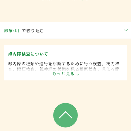
診療科目
で絞り込む
緑内障検査について
緑内障の種類や進行を診断するために行う検査。視力検
査、眼圧検査、視神経の状態を見る眼底検査、見える範
もっと見る
囲を調べる視野検査、角膜と水晶体の間にある房水を調
べる隅角検査、網膜の断面を画像化する画像解析検査
（OCT）などがある。