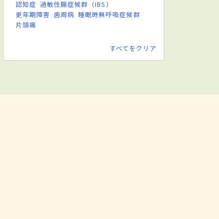
認知症
過敏性腸症候群（IBS）
更年期障害
歯周病
睡眠時無呼吸症候群
片頭痛
すべてをクリア