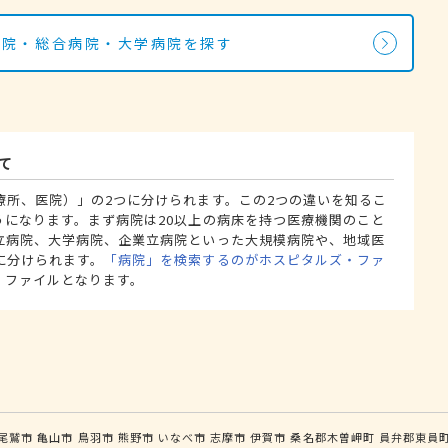
病院・総合病院・大学病院を探す
て
療所、医院）」の2つに分けられます。この2つの違いを知るこ
うになります。まず病院は20以上の病床を持つ医療機関のこと
立病院、大学病院、企業立病院といった大規模病院や、地域医
に分けられます。
「病院」を検索するのがホスピタルズ・ファ
・ファイルとなります。
尾鷲市
亀山市
鳥羽市
熊野市
いなべ市
志摩市
伊賀市
桑名郡木曽岬町
員弁郡東員