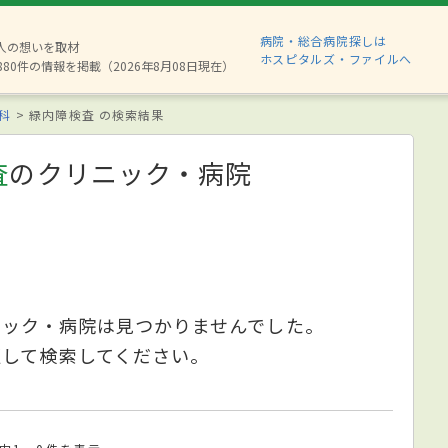
病院・総合病院探しは
2人の想いを取材
ホスピタルズ・ファイルへ
880件の情報を掲載（2026年8月08日現在）
科
緑内障検査 の検索結果
査
のクリニック・病院
ニック・病院は見つかりませんでした。
更して検索してください。