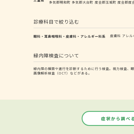
多気郡明和町
多気郡大台町
度会郡玉城町
度会郡度
診療科目で絞り込む
皮膚科
アレル
眼科・耳鼻咽喉科・皮膚科・アレルギー科系
緑内障検査について
緑内障の種類や進行を診断するために行う検査。視力検査、
画像解析検査（OCT）などがある。
症状から調べ