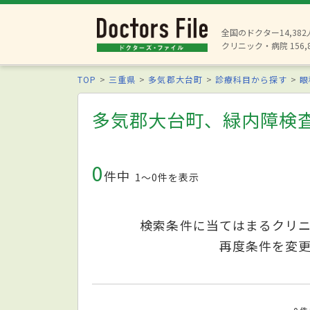
全国のドクター14,38
クリニック・病院 156,
TOP
三重県
多気郡大台町
診療科目から探す
眼
多気郡大台町、緑内障検
0
件中
1〜0件を表示
検索条件に当てはまるクリ
再度条件を変