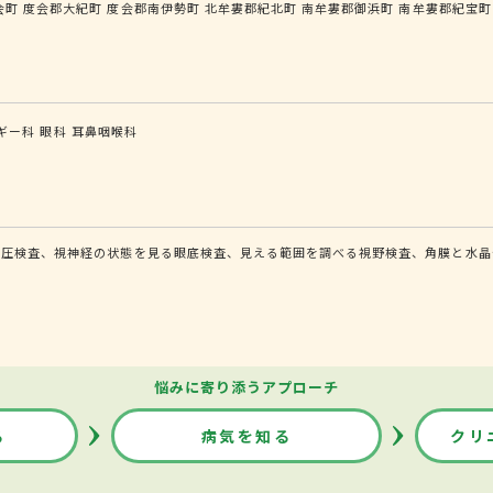
会町
度会郡大紀町
度会郡南伊勢町
北牟婁郡紀北町
南牟婁郡御浜町
南牟婁郡紀宝町
ギー科
眼科
耳鼻咽喉科
眼圧検査、視神経の状態を見る眼底検査、見える範囲を調べる視野検査、角膜と水晶
悩みに寄り添うアプローチ
る
病気を知る
クリ