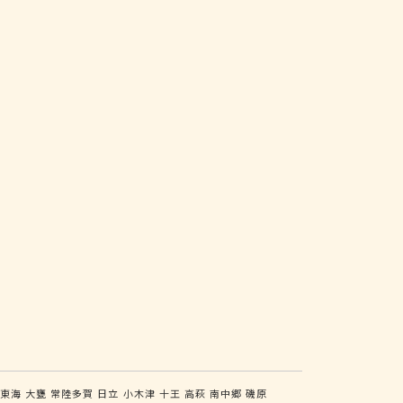
東海
大甕
常陸多賀
日立
小木津
十王
高萩
南中郷
磯原