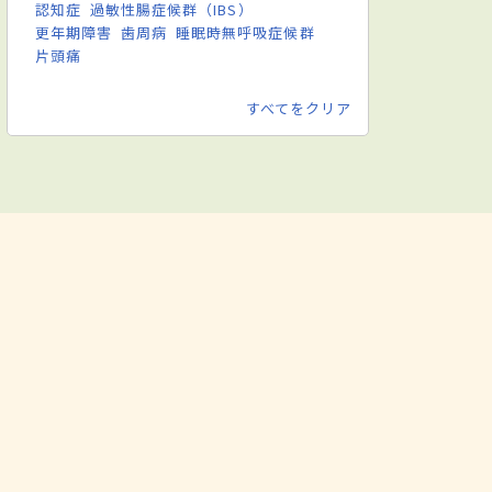
認知症
過敏性腸症候群（IBS）
更年期障害
歯周病
睡眠時無呼吸症候群
片頭痛
すべてをクリア