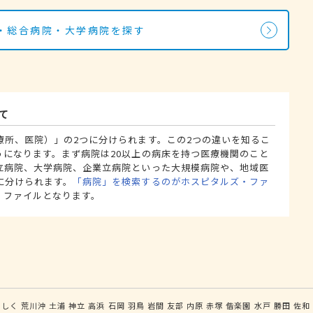
・総合病院・大学病院を探す
て
療所、医院）」の2つに分けられます。この2つの違いを知るこ
うになります。まず病院は20以上の病床を持つ医療機関のこと
立病院、大学病院、企業立病院といった大規模病院や、地域医
に分けられます。
「病院」を検索するのがホスピタルズ・ファ
・ファイルとなります。
うしく
荒川沖
土浦
神立
高浜
石岡
羽鳥
岩間
友部
内原
赤塚
偕楽園
水戸
勝田
佐和