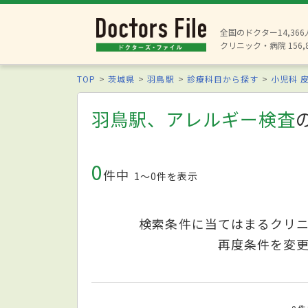
全国のドクター14,36
クリニック・病院 156,
TOP
茨城県
羽鳥駅
診療科目から探す
小児科
羽鳥駅、アレルギー検査
0
件中
1〜0件を表示
検索条件に当てはまるクリ
再度条件を変