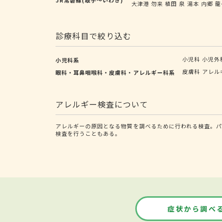
大津港
勿来
植田
泉
湯本
内郷
龍
診療科目で絞り込む
小児科
小児外
小児科系
皮膚科
アレル
眼科・耳鼻咽喉科・皮膚科・アレルギー科系
アレルギー検査について
アレルギーの原因となる物質を調べるために行われる検査。
検査を行うこともある。
症状から調べ