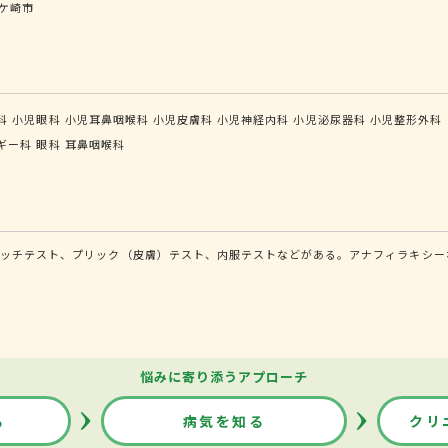
ケ崎市
科
小児眼科
小児耳鼻咽喉科
小児皮膚科
小児神経内科
小児泌尿器科
小児整形外科
ギー科
眼科
耳鼻咽喉科
パッチテスト、プリック（皮膚）テスト、内服テストなどがある。アナフィラキシー
悩みに寄り添うアプローチ
る
病気を知る
クリ