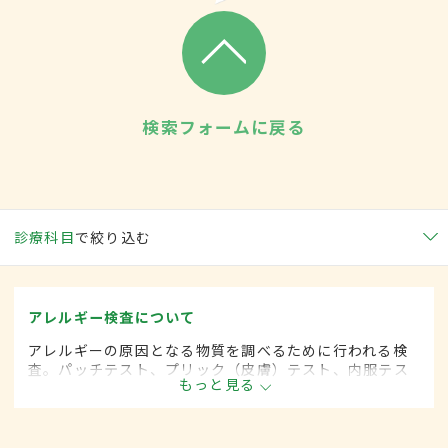
検索フォームに戻る
診療科目
で絞り込む
アレルギー検査について
アレルギーの原因となる物質を調べるために行われる検
査。パッチテスト、プリック（皮膚）テスト、内服テス
もっと見る
トなどがある。アナフィラキシーなどアレルギーの症状
が強い場合には、安全のために入院して検査を行うこと
もある。