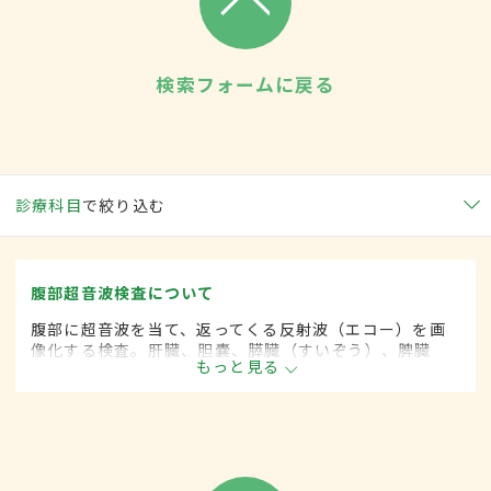
検索フォームに戻る
診療科目
で絞り込む
腹部超音波検査について
腹部に超音波を当て、返ってくる反射波（エコー）を画
像化する検査。肝臓、胆嚢、膵臓（すいぞう）、脾臓
もっと見る
（ひぞう）、腎臓、大動脈、前立腺、膀胱、子宮、卵巣
などの異常を観察でき、早期がんの発見にも有用。腹部
エコーともいう。