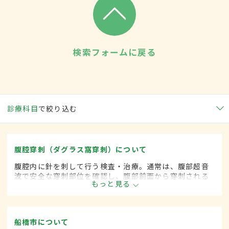
検索フォームに戻る
診療科目
で絞り込む
腹腔穿刺（ダグラス窩穿刺）について
腹腔内に針を刺して行う検査・治療。通常は、腹部超音
波で安全な穿刺部位を確認し、腹部前面から穿刺される
もっと見る
が、ダグラス窩穿刺では膣内から穿刺される。腹水の原
因となる疾患の鑑別診断や、腹水排除による苦痛の軽
減、抗生物質や抗がん薬を注入する治療などの目的で行
われる。
船橋市について