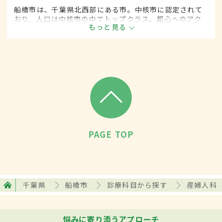
船橋市は、千葉県北西部にある市。中核市に認定されて
おり、人口は中核市の中でトップクラス。都心へのアク
もっと見る
セスも良いうえ、市内にも工場や商業施設も多く、大き
なベッドタウンとなっている。北部には農地がひろが
り、梨やニンジンの生産が有名。
PAGE TOP
千葉県
船橋市
診療科目から探す
産婦人科
悩みに寄り添うアプローチ