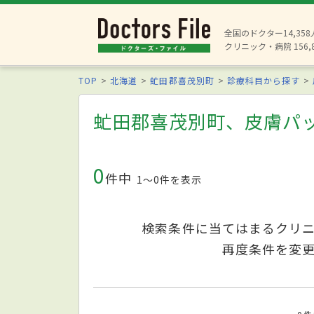
全国のドクター14,35
クリニック・病院 156,
TOP
北海道
虻田郡喜茂別町
診療科目から探す
虻田郡喜茂別町、皮膚パ
0
件中
1〜0件を表示
検索条件に当てはまるクリ
再度条件を変