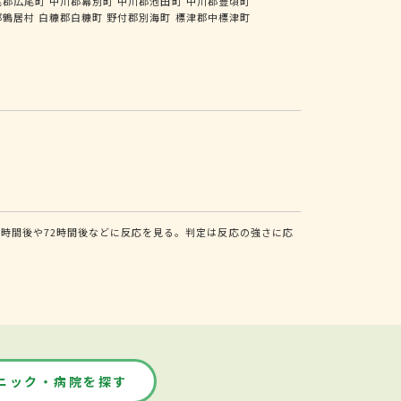
尾郡広尾町
中川郡幕別町
中川郡池田町
中川郡豊頃町
郡鶴居村
白糠郡白糠町
野付郡別海町
標津郡中標津町
時間後や72時間後などに反応を見る。判定は反応の強さに応
ニック・病院を探す