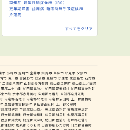
認知症
過敏性腸症候群（IBS）
更年期障害
歯周病
睡眠時無呼吸症候群
片頭痛
すべてをクリア
館市
小樽市
旭川市
室蘭市
釧路市
帯広市
北見市
夕張市
内市
深川市
富良野市
登別市
恵庭市
伊達市
北広島市
石狩市
町
二海郡八雲町
山越郡長万部町
檜山郡江差町
檜山郡上ノ国町
虻田郡ニセコ町
虻田郡真狩村
虻田郡留寿都村
虻田郡喜茂別町
郡余市町
余市郡赤井川村
空知郡南幌町
空知郡奈井江町
町
雨竜郡雨竜町
雨竜郡北竜町
雨竜郡沼田町
上川郡鷹栖町
町
空知郡南富良野町
勇払郡占冠村
上川郡和寒町
苫前郡羽幌町
苫前郡初山別村
天塩郡遠別町
天塩郡天塩町
網走郡美幌町
網走郡津別町
斜里郡斜里町
斜里郡清里町
紋別郡雄武町
網走郡大空町
虻田郡豊浦町
有珠郡壮瞥町
似郡様似町
幌泉郡えりも町
日高郡新ひだか町
河東郡音更町