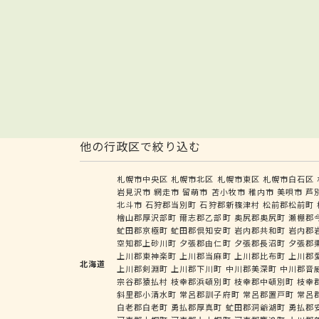
他の行政区で絞り込む
札幌市中央区
札幌市北区
札幌市東区
札幌市白石区
岩見沢市
網走市
留萌市
苫小牧市
稚内市
美唄市
芦
北斗市
石狩郡当別町
石狩郡新篠津村
松前郡松前町
檜山郡厚沢部町
爾志郡乙部町
奥尻郡奥尻町
瀬棚郡
虻田郡京極町
虻田郡倶知安町
岩内郡共和町
岩内郡
空知郡上砂川町
夕張郡由仁町
夕張郡長沼町
夕張郡
上川郡東神楽町
上川郡当麻町
上川郡比布町
上川郡
北海道
上川郡剣淵町
上川郡下川町
中川郡美深町
中川郡音
宗谷郡猿払村
枝幸郡浜頓別町
枝幸郡中頓別町
枝幸
斜里郡小清水町
常呂郡訓子府町
常呂郡置戸町
常呂
白老郡白老町
勇払郡厚真町
虻田郡洞爺湖町
勇払郡