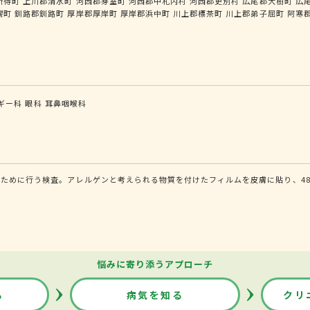
新得町
上川郡清水町
河西郡芽室町
河西郡中札内村
河西郡更別村
広尾郡大樹町
広
幌町
釧路郡釧路町
厚岸郡厚岸町
厚岸郡浜中町
川上郡標茶町
川上郡弟子屈町
阿寒
ギー科
眼科
耳鼻咽喉科
ために行う検査。アレルゲンと考えられる物質を付けたフィルムを皮膚に貼り、48
悩みに寄り添うアプローチ
る
病気を知る
クリ