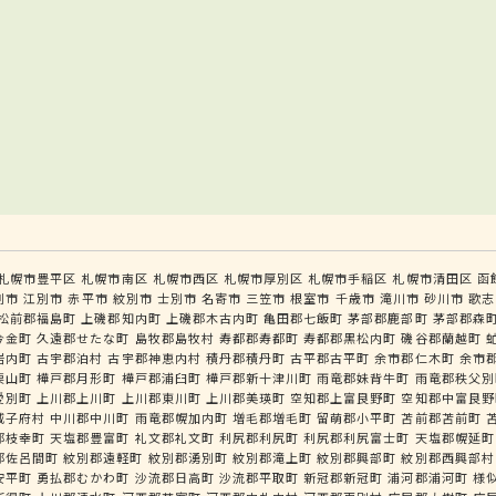
札幌市豊平区
札幌市南区
札幌市西区
札幌市厚別区
札幌市手稲区
札幌市清田区
函
別市
江別市
赤平市
紋別市
士別市
名寄市
三笠市
根室市
千歳市
滝川市
砂川市
歌志
松前郡福島町
上磯郡知内町
上磯郡木古内町
亀田郡七飯町
茅部郡鹿部町
茅部郡森
今金町
久遠郡せたな町
島牧郡島牧村
寿都郡寿都町
寿都郡黒松内町
磯谷郡蘭越町
岩内町
古宇郡泊村
古宇郡神恵内村
積丹郡積丹町
古平郡古平町
余市郡仁木町
余市
栗山町
樺戸郡月形町
樺戸郡浦臼町
樺戸郡新十津川町
雨竜郡妹背牛町
雨竜郡秩父別
愛別町
上川郡上川町
上川郡東川町
上川郡美瑛町
空知郡上富良野町
空知郡中富良野
威子府村
中川郡中川町
雨竜郡幌加内町
増毛郡増毛町
留萌郡小平町
苫前郡苫前町
郡枝幸町
天塩郡豊富町
礼文郡礼文町
利尻郡利尻町
利尻郡利尻富士町
天塩郡幌延町
郡佐呂間町
紋別郡遠軽町
紋別郡湧別町
紋別郡滝上町
紋別郡興部町
紋別郡西興部村
安平町
勇払郡むかわ町
沙流郡日高町
沙流郡平取町
新冠郡新冠町
浦河郡浦河町
様