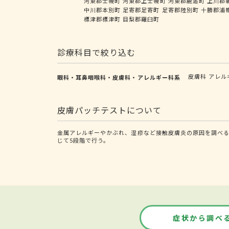
河東郡士幌町
河東郡上士幌町
河東郡鹿追町
上川郡
中川郡本別町
足寄郡足寄町
足寄郡陸別町
十勝郡浦
標津郡標津町
目梨郡羅臼町
診療科目で絞り込む
皮膚科
アレル
眼科・耳鼻咽喉科・皮膚科・アレルギー科系
皮膚パッチテストについて
金属アレルギーやかぶれ、湿疹など接触皮膚炎の原因を調べる
じて5段階で行う。
症状から調べ