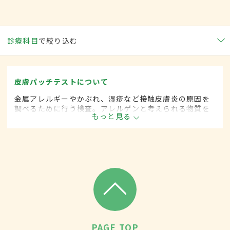
診療科目
で絞り込む
皮膚パッチテストについて
金属アレルギーやかぶれ、湿疹など接触皮膚炎の原因を
調べるために行う検査。アレルゲンと考えられる物質を
もっと見る
付けたフィルムを皮膚に貼り、48時間後や72時間後など
に反応を見る。判定は反応の強さに応じて5段階で行う。
PAGE TOP