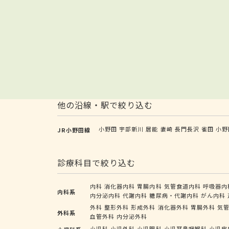
他の沿線・駅で絞り込む
小野田
宇部新川
居能
妻崎
長門長沢
雀田
小野
JR小野田線
診療科目で絞り込む
内科
消化器内科
胃腸内科
気管食道内科
呼吸器内
内科系
内分泌内科
代謝内科
糖尿病・代謝内科
がん内科
外科
整形外科
形成外科
消化器外科
胃腸外科
気
外科系
血管外科
内分泌外科
小児科
小児外科
小児眼科
小児耳鼻咽喉科
小児皮