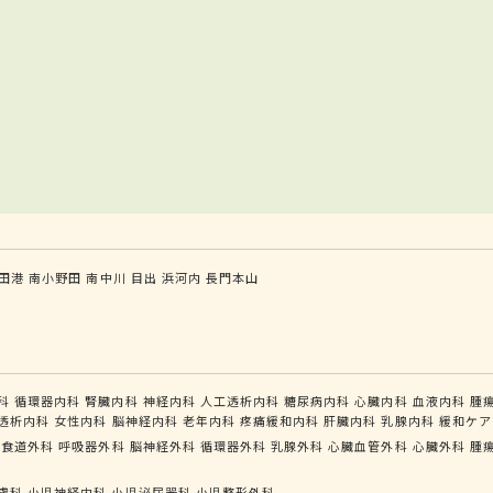
田港
南小野田
南中川
目出
浜河内
長門本山
科
循環器内科
腎臓内科
神経内科
人工透析内科
糖尿病内科
心臓内科
血液内科
腫
透析内科
女性内科
脳神経内科
老年内科
疼痛緩和内科
肝臓内科
乳腺内科
緩和ケア
管食道外科
呼吸器外科
脳神経外科
循環器外科
乳腺外科
心臓血管外科
心臓外科
腫
膚科
小児神経内科
小児泌尿器科
小児整形外科