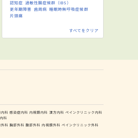
認知症
過敏性腸症候群（IBS）
更年期障害
歯周病
睡眠時無呼吸症候群
片頭痛
すべてをクリア
瘍内科
感染症内科
内視鏡内科
漢方内科
ペインクリニック内科
内科
瘍外科
胸部外科
腹部外科
内視鏡外科
ペインクリニック外科