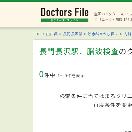
全国のドクター14,35
クリニック・病院 156,
TOP
山口県
長門長沢駅
診療科目から探す
内科
長門長沢駅、脳波検査
の
0
件中
1〜0件を表示
検索条件に当てはまるクリ
再度条件を変