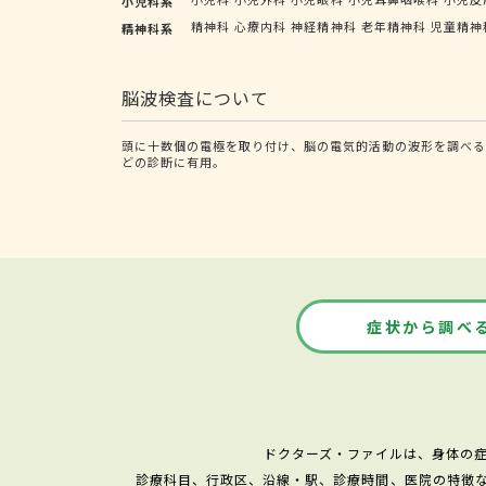
小児科系
精神科
心療内科
神経精神科
老年精神科
児童精神
精神科系
脳波検査について
頭に十数個の電極を取り付け、脳の電気的活動の波形を調べ
どの診断に有用。
症状から調べ
ドクターズ・ファイルは、身体の
診療科目、行政区、沿線・駅、診療時間、医院の特徴