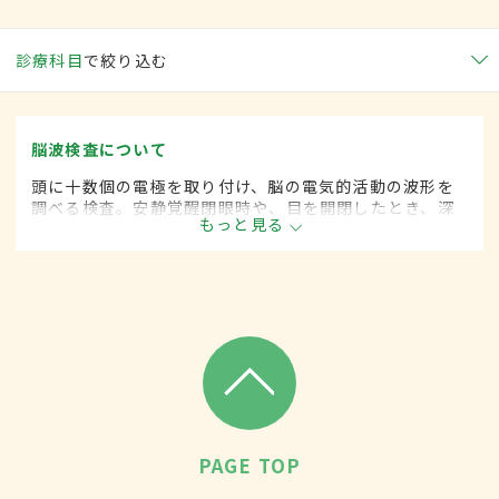
診療科目
で絞り込む
脳波検査について
頭に十数個の電極を取り付け、脳の電気的活動の波形を
調べる検査。安静覚醒閉眼時や、目を開閉したとき、深
もっと見る
呼吸後のほか、閃光刺激時や睡眠時の脳波を調べること
もある。てんかん、脳腫瘍、意識障害などの診断に有
用。
PAGE TOP