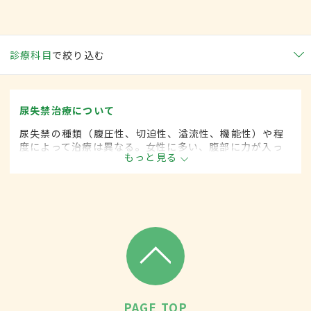
診療科目
で絞り込む
尿失禁治療について
尿失禁の種類（腹圧性、切迫性、溢流性、機能性）や程
度によって治療は異なる。女性に多い、腹部に力が入っ
もっと見る
たときに尿が漏れる「腹圧性尿失禁」の場合、骨盤底の
筋力を鍛える体操で開始し、改善しない場合は薬物療法
や、尿道と膣の間にテープを通して補強する「TVT手
術」「TOT手術」が行われる。
PAGE TOP