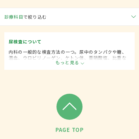
診療科目
で絞り込む
尿検査について
内科の一般的な検査方法の一つ。尿中のタンパクや糖、
潜血、ウロビリノーゲン、ケトン体、亜硝酸塩、比重な
もっと見る
どを調べる。腎臓、尿管、膀胱、前立腺の病気のほか、
糖尿病や肝臓病、膠原病などの診断にも使われる。妊娠
検査やドーピング検査、薬物検査も可能。
PAGE TOP