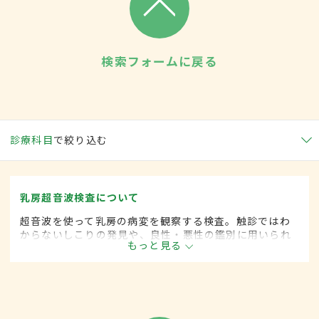
検索フォームに戻る
診療科目
で絞り込む
乳房超音波検査について
超音波を使って乳房の病変を観察する検査。触診ではわ
からないしこりの発見や、良性・悪性の鑑別に用いられ
もっと見る
る。微細な石灰化は見つけにくいのが欠点だが、乳腺密
度の高い人や若い人への検査に適しているとされる。痛
みのないことや、放射線被ばくがなく妊婦にも利用でき
るのが利点。