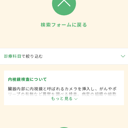
検索フォームに戻る
診療科目
で絞り込む
内視鏡検査について
臓器内部に内視鏡と呼ばれるカメラを挿入し、がんやポ
リープの有無など異常を調べる検査。病変の組織や細胞
もっと見る
などの採取も行う。胃や大腸を中心にさまざまな臓器に
対応したものがあり、病変部分の切除や異物摘出などの
処置治療も可能。