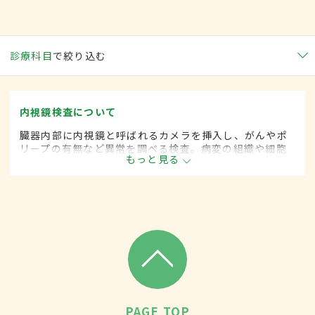
診療科目
で絞り込む
内視鏡検査について
臓器内部に内視鏡と呼ばれるカメラを挿入し、がんやポ
リープの有無など異常を調べる検査。病変の組織や細胞
もっと見る
などの採取も行う。胃や大腸を中心にさまざまな臓器に
対応したものがあり、病変部分の切除や異物摘出などの
処置治療も可能。
PAGE TOP