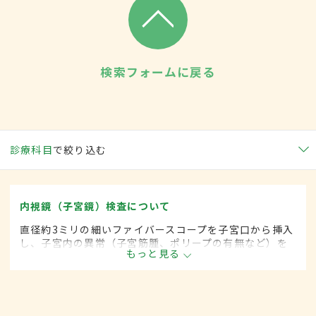
検索フォームに戻る
診療科目
で絞り込む
内視鏡（子宮鏡）検査について
直径約3ミリの細いファイバースコープを子宮口から挿入
し、子宮内の異常（子宮筋腫、ポリープの有無など）を
もっと見る
調べる検査。子宮内に生理食塩水やガスを充満させて行
う。子宮口をあらかじめ広げておく必要はなく、麻酔も
不要。