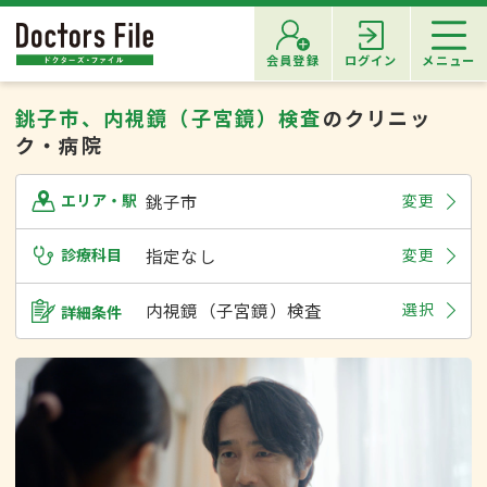
会員登録
ログイン
メニュー
銚子市、内視鏡（子宮鏡）検査
のクリニッ
ク・病院
銚子市
変更
エリア・駅
診療科目
指定なし
変更
内視鏡（子宮鏡）検査
選択
詳細条件