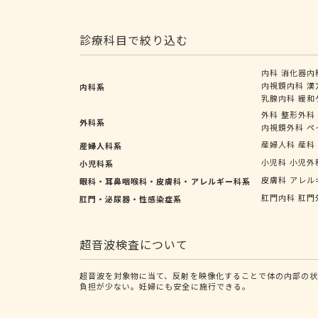
診療科目で絞り込む
内科
消化器内
内視鏡内科
漢
内科系
乳腺内科
緩和
外科
整形外科
外科系
内視鏡外科
ペ
産婦人科
産科
産婦人科系
小児科
小児外
小児科系
皮膚科
アレル
眼科・耳鼻咽喉科・皮膚科・アレルギー科系
肛門内科
肛門
肛門・泌尿器・性感染症系
超音波検査について
超音波を対象物に当て、反射を映像化することで体の内部の
負担が少ない。妊婦にも安全に施行できる。