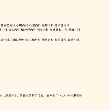
糖尿病内科
心臓内科
血液内科
腫瘍内科
感染症内科
析内科
女性内科
脳神経内科
老年内科
疼痛緩和内科
肝臓内科
乳腺外科
心臓血管外科
心臓外科
腫瘍外科
胸部外科
腹部外科
ムに観察でき、詳細な診断が可能。痛みを伴わないので患者の