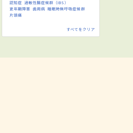
認知症
過敏性腸症候群（IBS）
更年期障害
歯周病
睡眠時無呼吸症候群
片頭痛
すべてをクリア