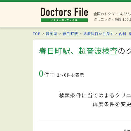
全国のドクター14,36
クリニック・病院 156,
TOP
静岡県
春日町駅
診療科目から探す
内科
春日町駅、超音波検査
の
0
件中
1〜0件を表示
検索条件に当てはまるクリ
再度条件を変