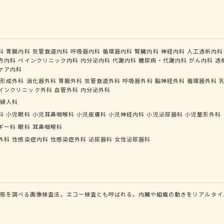
科
胃腸内科
気管食道内科
呼吸器内科
循環器内科
腎臓内科
神経内科
人工透析内科
方内科
ペインクリニック内科
内分泌内科
代謝内科
糖尿病・代謝内科
がん内科
透
ケア内科
形成外科
消化器外科
胃腸外科
気管食道外科
呼吸器外科
脳神経外科
循環器外科
インクリニック外科
血管外科
内分泌外科
婦人科
科
小児眼科
小児耳鼻咽喉科
小児皮膚科
小児神経内科
小児泌尿器科
小児整形外科
ギー科
眼科
耳鼻咽喉科
外科
性感染症内科
性感染症外科
泌尿器科
女性泌尿器科
状態を調べる画像検査法。エコー検査とも呼ばれる。内臓や組織の動きをリアルタイ