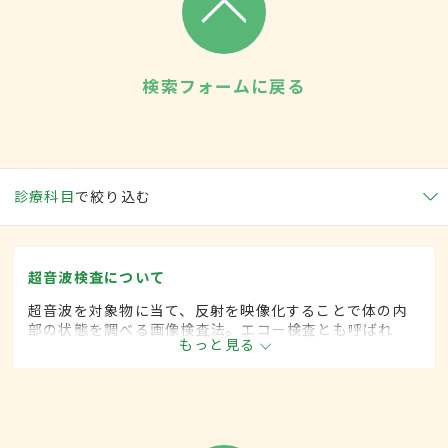
検索フォームに戻る
診療科目
で絞り込む
超音波検査について
超音波を対象物に当て、反射を映像化することで体の内
部の状態を調べる画像検査法。エコー検査とも呼ばれ
もっと見る
る。内臓や組織の動きをリアルタイムに観察でき、詳細
な診断が可能。痛みを伴わないので患者の負担が少な
い。妊婦にも安全に施行できる。