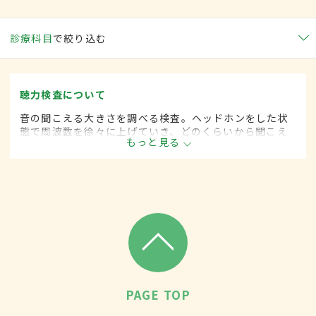
診療科目
で絞り込む
聴力検査について
音の聞こえる大きさを調べる検査。ヘッドホンをした状
態で周波数を徐々に上げていき、どのくらいから聞こえ
もっと見る
始めるかボタンを押して測定する。健康診断のほか、難
聴やめまいが疑われる際にも実施される。
PAGE TOP