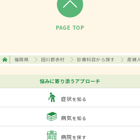
PAGE TOP
福岡県
田川郡赤村
診療科目から探す
産婦
悩みに寄り添うアプローチ
症状
を知る
病気
を知る
病院
を探す