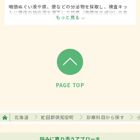
咽頭ぬぐい液や尿、便などの分泌物を採取し、検査キッ
トに検体の抽出液を滴下して抗原（病原体の成分）の有
もっと見る
無を検査する方法。細菌培養検査と違い、短時間（通常
30分以内）で結果を得ることができる。
PAGE TOP
北海道
虻田郡倶知安町
診療科目から探す
悩みに寄り添うアプローチ