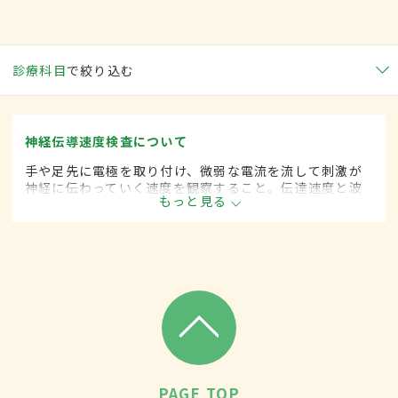
診療科目
で絞り込む
神経伝導速度検査について
手や足先に電極を取り付け、微弱な電流を流して刺激が
神経に伝わっていく速度を観察すること。伝達速度と波
もっと見る
形を観察し、神経障害のタイプを判断する。人によって
は検査中、刺激部に軽い痛みが出ることがある。
PAGE TOP