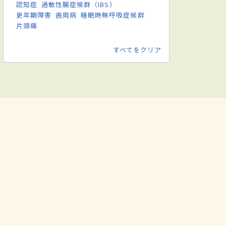
認知症
過敏性腸症候群（IBS）
更年期障害
歯周病
睡眠時無呼吸症候群
片頭痛
すべてをクリア