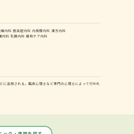
腫瘍内科
感染症内科
内視鏡内科
漢方内科
臓内科
乳腺内科
緩和ケア内科
どに活用される。臨床心理士など専門の心理士によって行われ
ニック・病院を探す