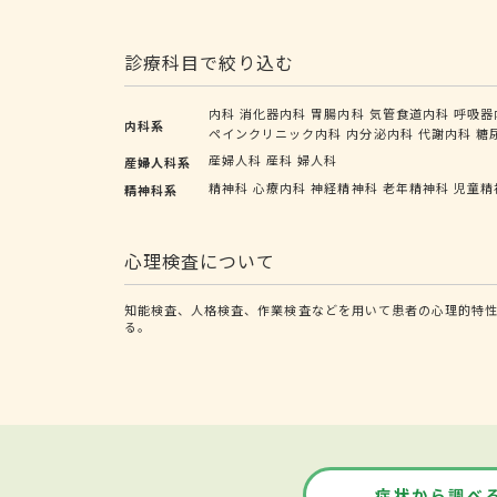
診療科目で絞り込む
内科
消化器内科
胃腸内科
気管食道内科
呼吸器
内科系
ペインクリニック内科
内分泌内科
代謝内科
糖
産婦人科
産科
婦人科
産婦人科系
精神科
心療内科
神経精神科
老年精神科
児童精
精神科系
心理検査について
知能検査、人格検査、作業検査などを用いて患者の心理的特
る。
症状から調べ