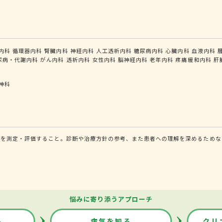
内科
循環器内科
腎臓内科
神経内科
人工透析内科
糖尿病内科
心臓内科
血液内科
尿病・代謝内科
がん内科
透析内科
女性内科
脳神経内科
老年内科
疼痛緩和内科
肝
神科
性を測定・評価すること。診断や治療方針の参考、また患者への理解を深めるためな
悩みに寄り添うアプローチ
る
病気を知る
クリ