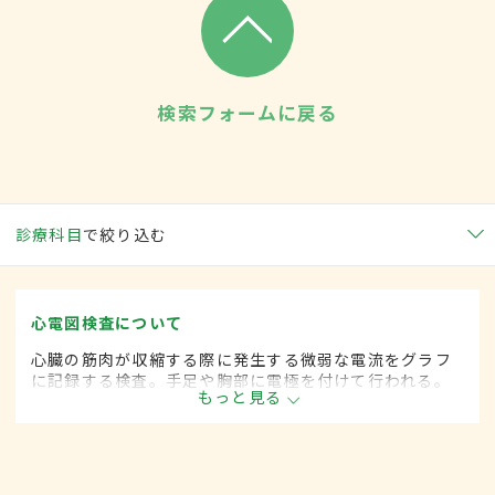
検索フォームに戻る
診療科目
で絞り込む
心電図検査について
心臓の筋肉が収縮する際に発生する微弱な電流をグラフ
に記録する検査。手足や胸部に電極を付けて行われる。
もっと見る
不整脈や狭心症、心筋梗塞、心肥大などを高い確率で発
見できる。