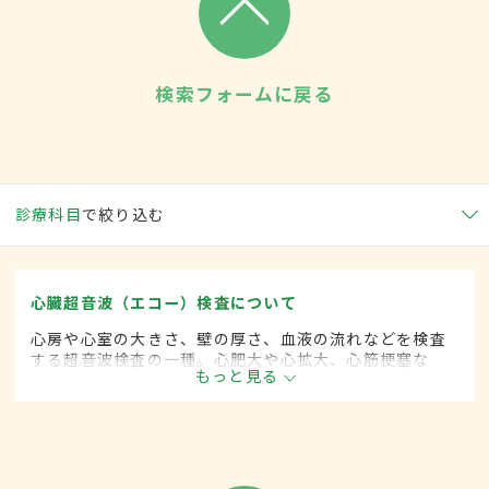
検索フォームに戻る
診療科目
で絞り込む
心臓超音波（エコー）検査について
心房や心室の大きさ、壁の厚さ、血液の流れなどを検査
する超音波検査の一種。心肥大や心拡大、心筋梗塞な
もっと見る
ど、さまざまな心疾患の診断と範囲を調べることができ
る。検査時間は目的によって異なり、10～40分程度。