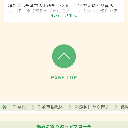
稲毛区は千葉市の北西部に位置し、16万人ほどが暮ら
す。JR、京成電鉄のほかにモノレールも走り、都心や郊
もっと見る
外へのアクセスも便利だ。広い陸上競技場を備えたス
ポーツ施設や大学のキャンパスを有する文教地区でもあ
る。
PAGE TOP
千葉県
千葉市稲毛区
診療科目から探す
循
悩みに寄り添うアプローチ