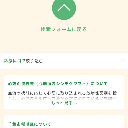
検索フォームに戻る
診療科目
で絞り込む
心筋血流検査（心筋血流シンチグラフィ）について
血流の状態に応じて心筋に取り込まれる放射性薬剤を投
与し、心筋の各部位へ血液が正常に流れているかを調べ
もっと見る
る検査。安静時に行われる「安静時心筋シンチ」、運動
や薬剤などの負荷をかけて行う「負荷心筋シンチ」とが
ある。
千葉市稲毛区について