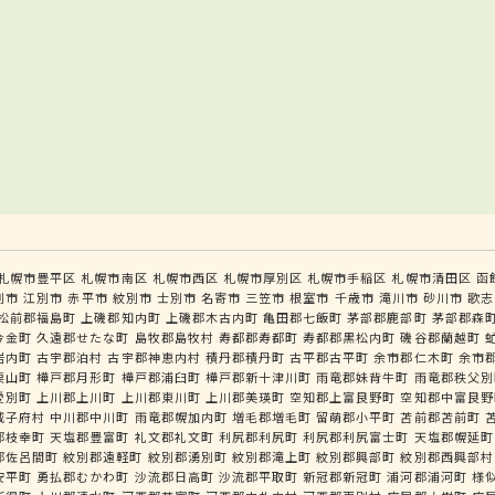
札幌市豊平区
札幌市南区
札幌市西区
札幌市厚別区
札幌市手稲区
札幌市清田区
函
別市
江別市
赤平市
紋別市
士別市
名寄市
三笠市
根室市
千歳市
滝川市
砂川市
歌志
松前郡福島町
上磯郡知内町
上磯郡木古内町
亀田郡七飯町
茅部郡鹿部町
茅部郡森
今金町
久遠郡せたな町
島牧郡島牧村
寿都郡寿都町
寿都郡黒松内町
磯谷郡蘭越町
岩内町
古宇郡泊村
古宇郡神恵内村
積丹郡積丹町
古平郡古平町
余市郡仁木町
余市
栗山町
樺戸郡月形町
樺戸郡浦臼町
樺戸郡新十津川町
雨竜郡妹背牛町
雨竜郡秩父別
愛別町
上川郡上川町
上川郡東川町
上川郡美瑛町
空知郡上富良野町
空知郡中富良野
威子府村
中川郡中川町
雨竜郡幌加内町
増毛郡増毛町
留萌郡小平町
苫前郡苫前町
郡枝幸町
天塩郡豊富町
礼文郡礼文町
利尻郡利尻町
利尻郡利尻富士町
天塩郡幌延町
郡佐呂間町
紋別郡遠軽町
紋別郡湧別町
紋別郡滝上町
紋別郡興部町
紋別郡西興部村
安平町
勇払郡むかわ町
沙流郡日高町
沙流郡平取町
新冠郡新冠町
浦河郡浦河町
様