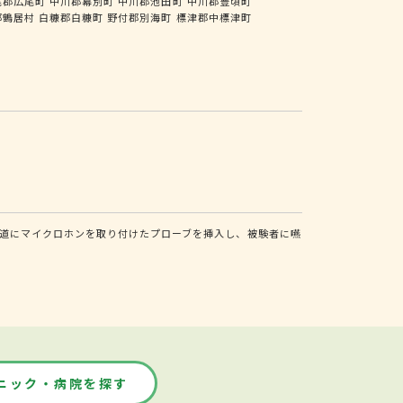
尾郡広尾町
中川郡幕別町
中川郡池田町
中川郡豊頃町
郡鶴居村
白糠郡白糠町
野付郡別海町
標津郡中標津町
道にマイクロホンを取り付けたプローブを挿入し、被験者に嚥
ニック・病院を探す