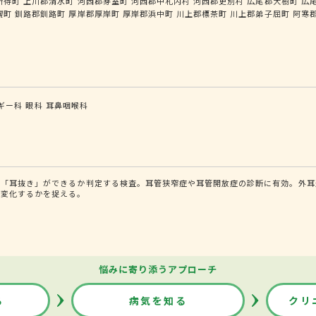
新得町
上川郡清水町
河西郡芽室町
河西郡中札内村
河西郡更別村
広尾郡大樹町
広
幌町
釧路郡釧路町
厚岸郡厚岸町
厚岸郡浜中町
川上郡標茶町
川上郡弟子屈町
阿寒
ギー科
眼科
耳鼻咽喉科
る「耳抜き」ができるか判定する検査。耳管狭窄症や耳管開放症の診断に有効。外耳
に変化するかを捉える。
悩みに寄り添うアプローチ
る
病気を知る
クリ