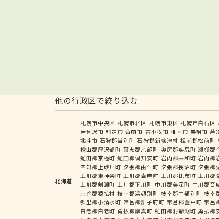
他の行政区で絞り込む
札幌市中央区
札幌市北区
札幌市東区
札幌市白石区
岩見沢市
網走市
留萌市
苫小牧市
稚内市
美唄市
芦
北斗市
石狩郡当別町
石狩郡新篠津村
松前郡松前町
檜山郡厚沢部町
爾志郡乙部町
奥尻郡奥尻町
瀬棚郡
虻田郡京極町
虻田郡倶知安町
岩内郡共和町
岩内郡
空知郡上砂川町
夕張郡由仁町
夕張郡長沼町
夕張郡
上川郡東神楽町
上川郡当麻町
上川郡比布町
上川郡
北海道
上川郡剣淵町
上川郡下川町
中川郡美深町
中川郡音
宗谷郡猿払村
枝幸郡浜頓別町
枝幸郡中頓別町
枝幸
斜里郡小清水町
常呂郡訓子府町
常呂郡置戸町
常呂
白老郡白老町
勇払郡厚真町
虻田郡洞爺湖町
勇払郡