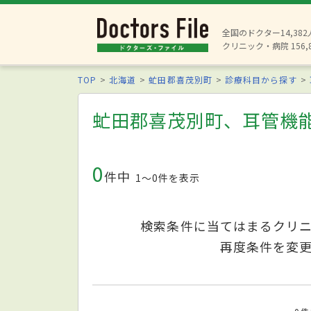
全国のドクター14,38
クリニック・病院 156,
TOP
北海道
虻田郡喜茂別町
診療科目から探す
虻田郡喜茂別町、耳管機
0
件中
1〜0件を表示
検索条件に当てはまるクリ
再度条件を変