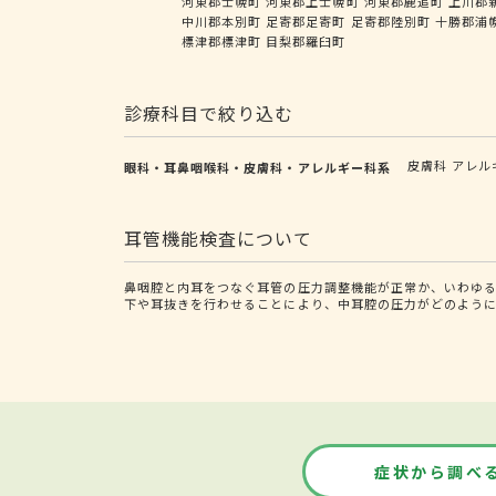
河東郡士幌町
河東郡上士幌町
河東郡鹿追町
上川郡
中川郡本別町
足寄郡足寄町
足寄郡陸別町
十勝郡浦
標津郡標津町
目梨郡羅臼町
診療科目で絞り込む
皮膚科
アレル
眼科・耳鼻咽喉科・皮膚科・アレルギー科系
耳管機能検査について
鼻咽腔と内耳をつなぐ耳管の圧力調整機能が正常か、いわゆ
下や耳抜きを行わせることにより、中耳腔の圧力がどのよう
症状から調べ