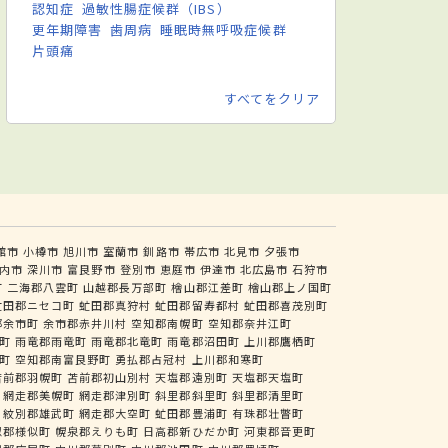
認知症
過敏性腸症候群（IBS）
更年期障害
歯周病
睡眠時無呼吸症候群
片頭痛
すべてをクリア
館市
小樽市
旭川市
室蘭市
釧路市
帯広市
北見市
夕張市
内市
深川市
富良野市
登別市
恵庭市
伊達市
北広島市
石狩市
町
二海郡八雲町
山越郡長万部町
檜山郡江差町
檜山郡上ノ国町
虻田郡ニセコ町
虻田郡真狩村
虻田郡留寿都村
虻田郡喜茂別町
郡余市町
余市郡赤井川村
空知郡南幌町
空知郡奈井江町
町
雨竜郡雨竜町
雨竜郡北竜町
雨竜郡沼田町
上川郡鷹栖町
町
空知郡南富良野町
勇払郡占冠村
上川郡和寒町
苫前郡羽幌町
苫前郡初山別村
天塩郡遠別町
天塩郡天塩町
網走郡美幌町
網走郡津別町
斜里郡斜里町
斜里郡清里町
紋別郡雄武町
網走郡大空町
虻田郡豊浦町
有珠郡壮瞥町
似郡様似町
幌泉郡えりも町
日高郡新ひだか町
河東郡音更町