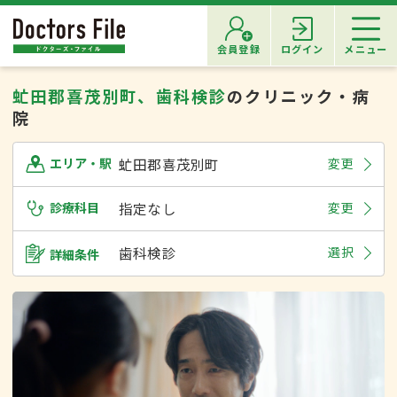
会員登録
ログイン
メニュー
虻田郡喜茂別町、歯科検診
のクリニック・病
院
虻田郡喜茂別町
変更
エリア・駅
診療科目
指定なし
変更
歯科検診
選択
詳細条件