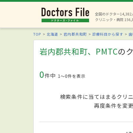
全国のドクター14,38
クリニック・病院 156,
TOP
北海道
岩内郡共和町
診療科目から探す
歯
岩内郡共和町、PMTC
の
0
件中
1〜0件を表示
検索条件に当てはまるクリ
再度条件を変