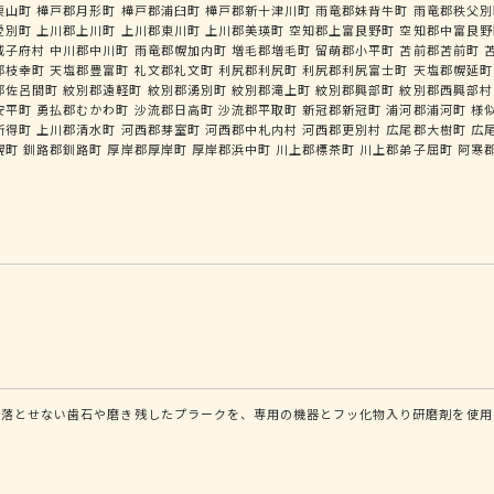
栗山町
樺戸郡月形町
樺戸郡浦臼町
樺戸郡新十津川町
雨竜郡妹背牛町
雨竜郡秩父別
愛別町
上川郡上川町
上川郡東川町
上川郡美瑛町
空知郡上富良野町
空知郡中富良野
威子府村
中川郡中川町
雨竜郡幌加内町
増毛郡増毛町
留萌郡小平町
苫前郡苫前町
郡枝幸町
天塩郡豊富町
礼文郡礼文町
利尻郡利尻町
利尻郡利尻富士町
天塩郡幌延町
郡佐呂間町
紋別郡遠軽町
紋別郡湧別町
紋別郡滝上町
紋別郡興部町
紋別郡西興部村
安平町
勇払郡むかわ町
沙流郡日高町
沙流郡平取町
新冠郡新冠町
浦河郡浦河町
様
新得町
上川郡清水町
河西郡芽室町
河西郡中札内村
河西郡更別村
広尾郡大樹町
広
幌町
釧路郡釧路町
厚岸郡厚岸町
厚岸郡浜中町
川上郡標茶町
川上郡弟子屈町
阿寒
は落とせない歯石や磨き残したプラークを、専用の機器とフッ化物入り研磨剤を使用