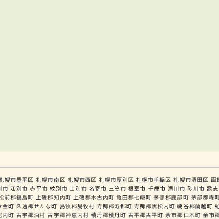
札幌市豊平区
札幌市南区
札幌市西区
札幌市厚別区
札幌市手稲区
札幌市清田区
函
別市
江別市
赤平市
紋別市
士別市
名寄市
三笠市
根室市
千歳市
滝川市
砂川市
歌志
松前郡福島町
上磯郡知内町
上磯郡木古内町
亀田郡七飯町
茅部郡鹿部町
茅部郡森
今金町
久遠郡せたな町
島牧郡島牧村
寿都郡寿都町
寿都郡黒松内町
磯谷郡蘭越町
岩内町
古宇郡泊村
古宇郡神恵内村
積丹郡積丹町
古平郡古平町
余市郡仁木町
余市