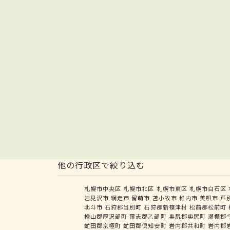
他の行政区で絞り込む
札幌市中央区
札幌市北区
札幌市東区
札幌市白石区
岩見沢市
網走市
留萌市
苫小牧市
稚内市
美唄市
芦
北斗市
石狩郡当別町
石狩郡新篠津村
松前郡松前町
檜山郡厚沢部町
爾志郡乙部町
奥尻郡奥尻町
瀬棚郡
虻田郡京極町
虻田郡倶知安町
岩内郡共和町
岩内郡