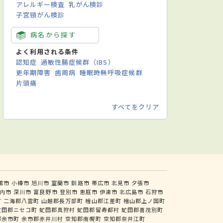
アレルギー検査
乳がん検診
子宮頸がん検診
病名から探す
よく利用される条件
認知症
過敏性腸症候群（IBS）
更年期障害
歯周病
睡眠時無呼吸症候群
片頭痛
すべてをクリア
館市
小樽市
旭川市
室蘭市
釧路市
帯広市
北見市
夕張市
内市
深川市
富良野市
登別市
恵庭市
伊達市
北広島市
石狩市
町
二海郡八雲町
山越郡長万部町
檜山郡江差町
檜山郡上ノ国町
虻田郡ニセコ町
虻田郡真狩村
虻田郡留寿都村
虻田郡喜茂別町
郡余市町
余市郡赤井川村
空知郡南幌町
空知郡奈井江町