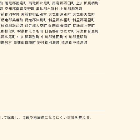
町
雨竜郡雨竜町
雨竜郡北竜町
雨竜郡沼田町
上川郡鷹栖町
町
空知郡南富良野町
勇払郡占冠村
上川郡和寒町
苫前郡羽幌町
苫前郡初山別村
天塩郡遠別町
天塩郡天塩町
網走郡美幌町
網走郡津別町
斜里郡斜里町
斜里郡清里町
紋別郡雄武町
網走郡大空町
虻田郡豊浦町
有珠郡壮瞥町
似郡様似町
幌泉郡えりも町
日高郡新ひだか町
河東郡音更町
尾郡広尾町
中川郡幕別町
中川郡池田町
中川郡豊頃町
郡鶴居村
白糠郡白糠町
野付郡別海町
標津郡中標津町
して除去し、う蝕や歯周病になりにくい環境を整える。