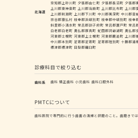
空知郡上砂川町
夕張郡由仁町
夕張郡長沼町
夕張郡
上川郡東神楽町
上川郡当麻町
上川郡比布町
上川郡
北海道
上川郡剣淵町
上川郡下川町
中川郡美深町
中川郡音
宗谷郡猿払村
枝幸郡浜頓別町
枝幸郡中頓別町
枝幸
斜里郡小清水町
常呂郡訓子府町
常呂郡置戸町
常呂
白老郡白老町
勇払郡厚真町
虻田郡洞爺湖町
勇払郡
河東郡士幌町
河東郡上士幌町
河東郡鹿追町
上川郡
中川郡本別町
足寄郡足寄町
足寄郡陸別町
十勝郡浦
標津郡標津町
目梨郡羅臼町
診療科目で絞り込む
歯科
矯正歯科
小児歯科
歯科口腔外科
歯科系
PMTCについて
歯科医院で専門的に行う歯面の清掃と研磨のこと。歯磨きで