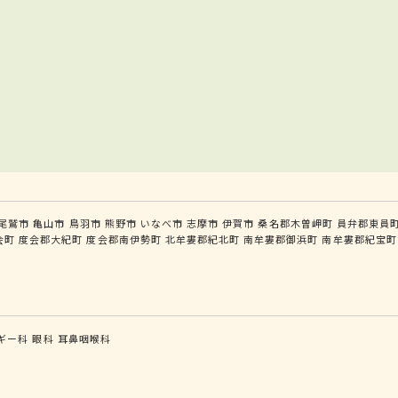
尾鷲市
亀山市
鳥羽市
熊野市
いなべ市
志摩市
伊賀市
桑名郡木曽岬町
員弁郡東員
会町
度会郡大紀町
度会郡南伊勢町
北牟婁郡紀北町
南牟婁郡御浜町
南牟婁郡紀宝町
ギー科
眼科
耳鼻咽喉科