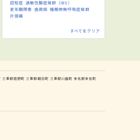
認知症
過敏性腸症候群（IBS）
更年期障害
歯周病
睡眠時無呼吸症候群
片頭痛
すべてをクリア
町
三重郡菰野町
三重郡朝日町
三重郡川越町
多気郡多気町