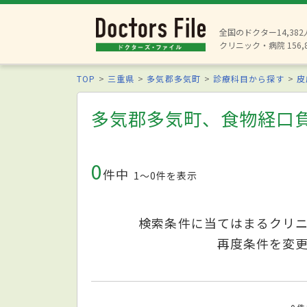
全国のドクター14,38
クリニック・病院 156,
TOP
三重県
多気郡多気町
診療科目から探す
皮
多気郡多気町、食物経口
0
件中
1〜0件を表示
検索条件に当てはまるクリ
再度条件を変