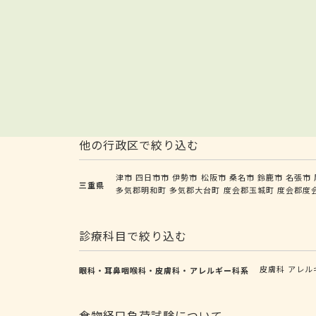
他の行政区で絞り込む
津市
四日市市
伊勢市
松阪市
桑名市
鈴鹿市
名張市
三重県
多気郡明和町
多気郡大台町
度会郡玉城町
度会郡度
診療科目で絞り込む
皮膚科
アレル
眼科・耳鼻咽喉科・皮膚科・アレルギー科系
食物経口負荷試験について