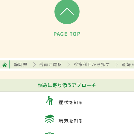
PAGE TOP
静岡県
岳南江尾駅
診療科目から探す
産婦
悩みに寄り添うアプローチ
症状
を知る
病気
を知る