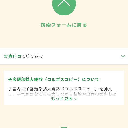
検索フォームに戻る
診療科目
で絞り込む
子宮頸部拡大鏡診（コルポスコピー）について
子宮内に子宮頸部拡大鏡診（コルポスコピー）を挿入
し、子宮頚部などを拡大しながら粘膜や血管の観察およ
もっと見る
び病変部の細胞採取を行う検査。異常が診られた場合
は、更に子宮頚部の組織検査を行う。