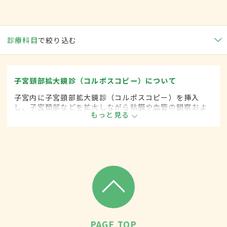
診療科目
で絞り込む
子宮頸部拡大鏡診（コルポスコピー）について
子宮内に子宮頸部拡大鏡診（コルポスコピー）を挿入
し、子宮頚部などを拡大しながら粘膜や血管の観察およ
もっと見る
び病変部の細胞採取を行う検査。異常が診られた場合
は、更に子宮頚部の組織検査を行う。
PAGE TOP