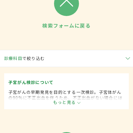
検索フォームに戻る
診療科目
で絞り込む
子宮がん検診について
子宮がんの早期発見を目的とする一次検診。子宮体がん
の90%に不正出血を伴うため、不正出血がない場合には
もっと見る
子宮頚がんの検診のみで終わることもある。問診、視
診、細胞診、内診のほか、必要に応じてコルポスコープ
検査が行われる。