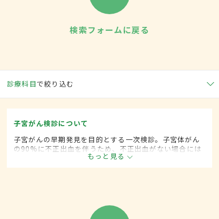
検索フォームに戻る
診療科目
で絞り込む
子宮がん検診について
子宮がんの早期発見を目的とする一次検診。子宮体がん
の90%に不正出血を伴うため、不正出血がない場合には
もっと見る
子宮頚がんの検診のみで終わることもある。問診、視
診、細胞診、内診のほか、必要に応じてコルポスコープ
検査が行われる。