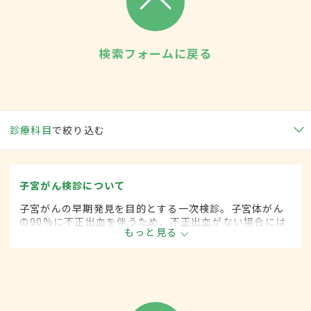
検索フォームに戻る
診療科目
で絞り込む
子宮がん検診について
子宮がんの早期発見を目的とする一次検診。子宮体がん
の90%に不正出血を伴うため、不正出血がない場合には
もっと見る
子宮頚がんの検診のみで終わることもある。問診、視
診、細胞診、内診のほか、必要に応じてコルポスコープ
検査が行われる。