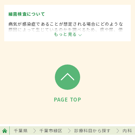
細菌検査について
病気が感染症であることが想定される場合にどのような
原因によって生じているのかを調べるため、痰や尿、便
もっと見る
などの臓器の分泌液や血液などから細菌を検出する検査
のこと。検査には、塗抹検査、培養・同定検査、薬剤感
受性検査の3種類がある。
PAGE TOP
千葉県
千葉市緑区
診療科目から探す
内科